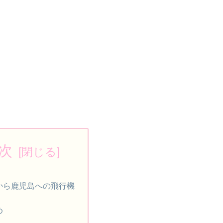
次
から鹿児島への飛行機
め