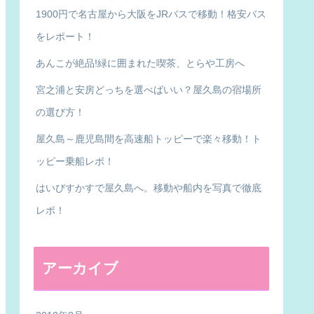
1900円で名古屋から大阪をJRバスで移動！格安バス
をレポート！
あんこが絶品!緑に囲まれた喫茶、とらや工房へ
宮之浦と安房どっちを選べばいい？屋久島の宿場所
の選び方！
屋久島～鹿児島間を高速船トッピーで楽々移動！ト
ッピー乗船レポ！
はいびすかすで屋久島へ。移動や船内を写真で徹底
レポ！
アーカイブ