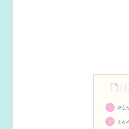
目
東京
まと